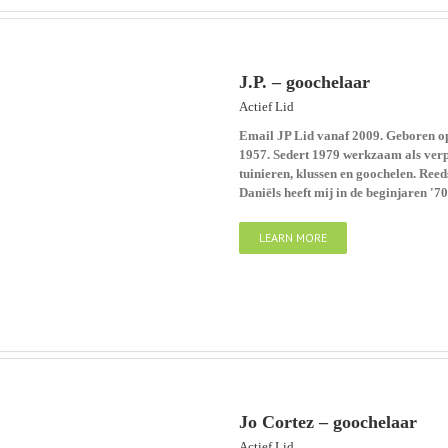
J.P. – goochelaar
Actief Lid
Email JP Lid vanaf 2009. Geboren op 
1957. Sedert 1979 werkzaam als verpl
tuinieren, klussen en goochelen. Reeds
Daniëls heeft mij in de beginjaren '7
LEARN MORE
Jo Cortez – goochelaar
Actief Lid