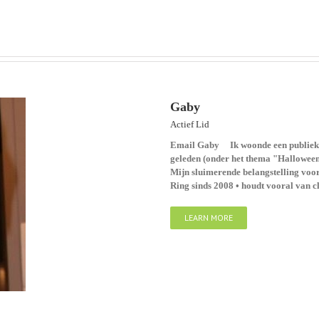
Gaby
Actief Lid
Email Gaby Ik woonde een publieke 
geleden (onder het thema "Halloween" 
Mijn sluimerende belangstelling voor
Ring sinds 2008 • houdt vooral van c
LEARN MORE