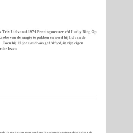
 & Trix Lid vanaf 1974 Penningmeester v/d Lucky Ring Op
icrobe van de magie te pakken en werd hij lid van de
Toen hij 15 jaar oud was gaf Alfred, in zijn eigen
rder lezen
 is na jaren van andere besognes teruggekeerd tot de