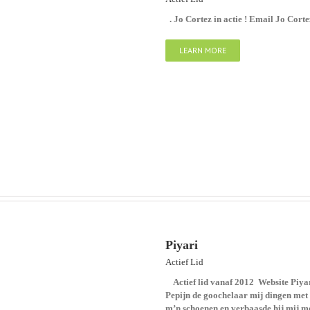
. Jo Cortez in actie ! Email Jo Cort
LEARN MORE
Piyari
Actief Lid
Actief lid vanaf 2012 Website Piy
Pepijn de goochelaar mij dingen met 
m’n schoenen en verbaasde hij mij me