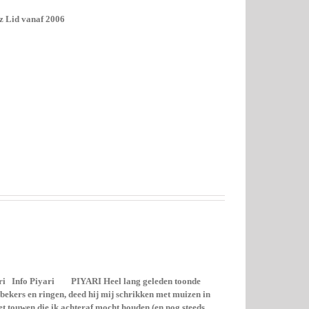
ez Lid vanaf 2006
ari Info Piyari PIYARI Heel lang geleden toonde
bekers en ringen, deed hij mij schrikken met muizen in
t touwen die ik achteraf mocht houden (en nog steeds