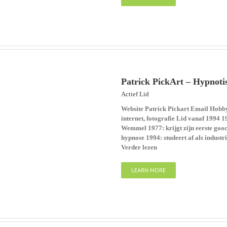
Patrick PickArt – Hypnoti
Actief Lid
Website Patrick Pickart Email Hobby: 
internet, fotografie Lid vanaf 1994 1
Wemmel 1977: krijgt zijn eerste gooc
hypnose 1994: studeert af als industr
Verder lezen
LEARN MORE