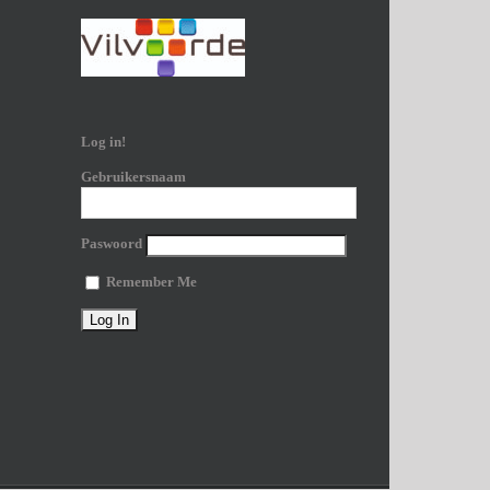
Log in!
Gebruikersnaam
Paswoord
Remember Me