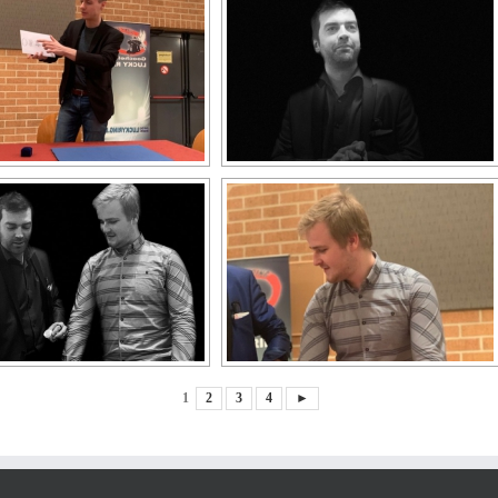
1
2
3
4
►