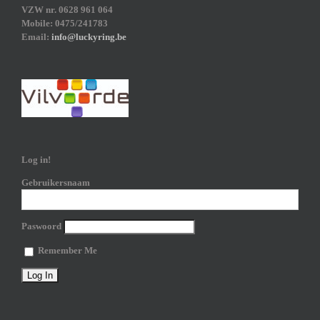
VZW nr. 0628 961 064
Mobile: 0475/241783
Email:
info@luckyring.be
Log in!
Gebruikersnaam
Paswoord
Remember Me