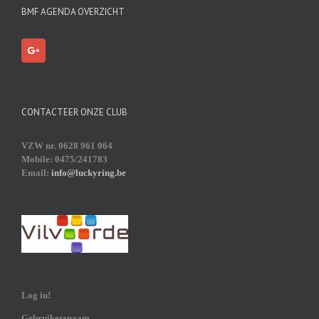
BMF AGENDA OVERZICHT
CONTACTEER ONZE CLUB
VZW nr. 0628 961 064
Mobile: 0475/241783
Email:
info@luckyring.be
Log in!
Gebruikersnaam