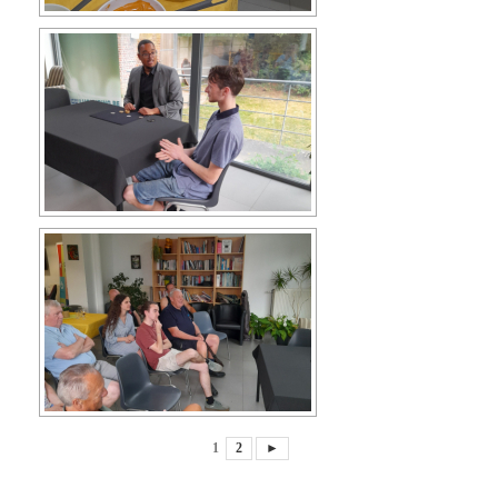
1
2
►