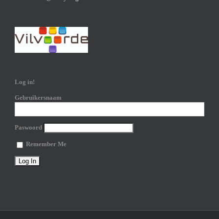
Log in!
Gebruikersnaam
Paswoord
Remember Me