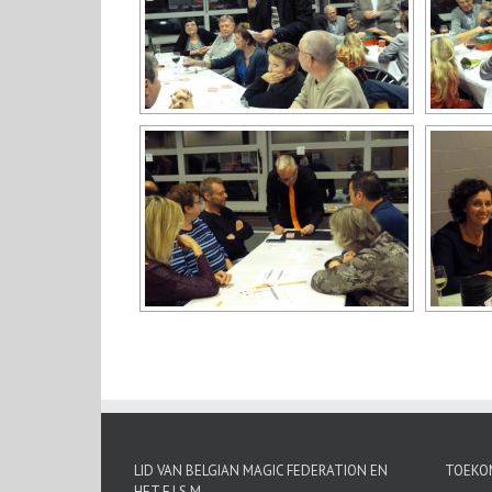
LID VAN BELGIAN MAGIC FEDERATION EN
TOEKO
HET F.I.S.M.