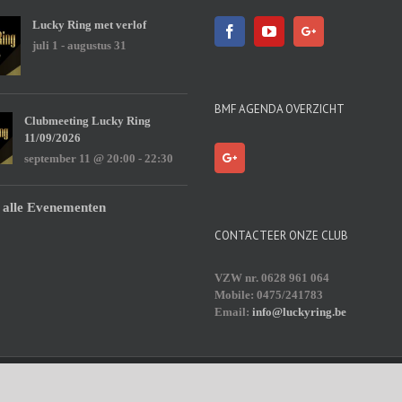
Lucky Ring met verlof
juli 1
-
augustus 31
BMF AGENDA OVERZICHT
Clubmeeting Lucky Ring
11/09/2026
september 11 @ 20:00
-
22:30
 alle Evenementen
CONTACTEER ONZE CLUB
VZW nr. 0628 961 064
Mobile: 0475/241783
Email:
info@luckyring.be
Press
|
Theme Fusion