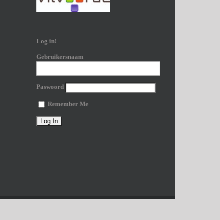
Log in!
Gebruikersnaam
Paswoord
Remember Me