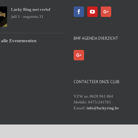
Lucky Ring met verlof
juli 1
-
augustus 31
BMF AGENDA OVERZICHT
 alle Evenementen
CONTACTEER ONZE CLUB
VZW nr. 0628 961 064
Mobile: 0475/241783
Email:
info@luckyring.be
Press
|
Theme Fusion