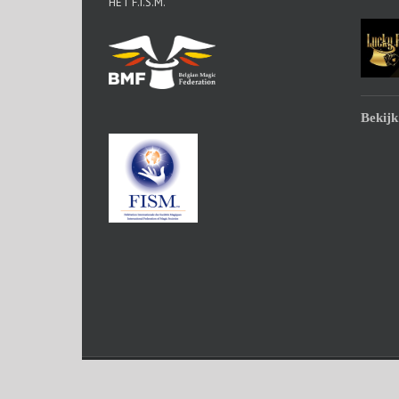
HET F.I.S.M.
Bekijk
Copyright Lucky Ring | All Rights Reserved | Powered by
Word