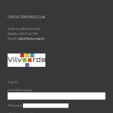
CONTACTEER ONZE CLUB
VZW nr. 0628 961 064
Mobile: 0475/241783
Email:
info@luckyring.be
Log in!
Gebruikersnaam
Paswoord