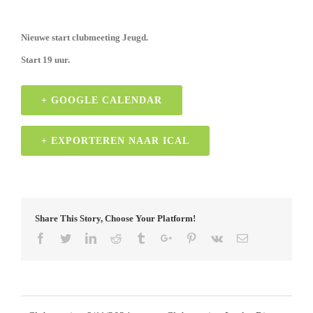
Nieuwe start clubmeeting Jeugd.
Start 19 uur.
+ GOOGLE CALENDAR
+ EXPORTEREN NAAR ICAL
Share This Story, Choose Your Platform!
Facebook
Twitter
Linkedin
Reddit
Tumblr
Google+
Pinterest
Vk
Email