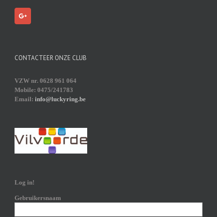
CONTACTEER ONZE CLUB
VZW nr. 0628 961 064
Mobile: 0475/241783
Email:
info@luckyring.be
Log in!
Gebruikersnaam