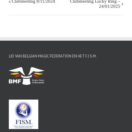
Clubmeeting 8/11/2024
Clubmeeting Lucky Ring –
Evenement
24/01/2025
Navigatie
LID VAN BELGIAN MAGIC FEDERATION EN HET F.I.S.M.