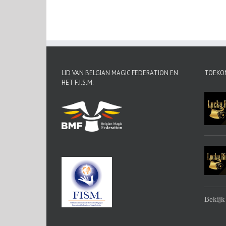
LID VAN BELGIAN MAGIC FEDERATION EN
TOEKO
HET F.I.S.M.
Bekijk