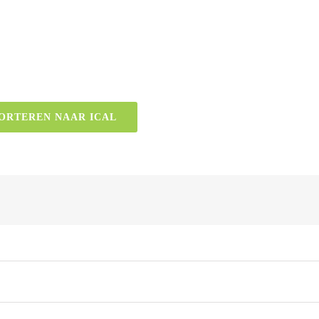
ORTEREN NAAR ICAL