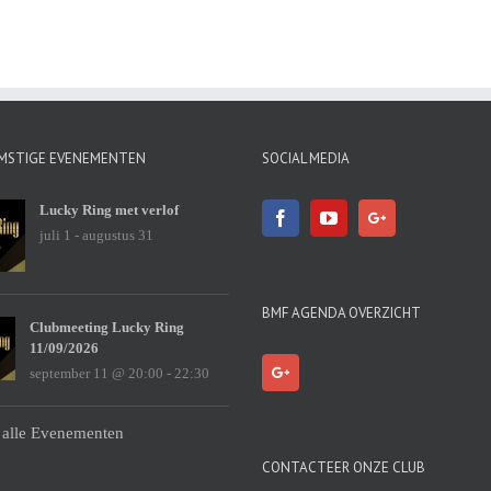
MSTIGE EVENEMENTEN
SOCIAL MEDIA
Lucky Ring met verlof
juli 1
-
augustus 31
BMF AGENDA OVERZICHT
Clubmeeting Lucky Ring
11/09/2026
september 11 @ 20:00
-
22:30
 alle Evenementen
CONTACTEER ONZE CLUB