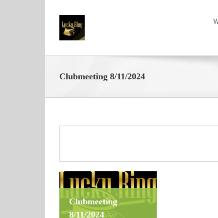
W
Clubmeeting 8/11/2024
Clubmeeting
8/11/2024