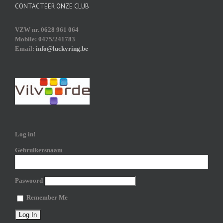
CONTACTEER ONZE CLUB
VZW nr. 0628 961 064
Mobile: 0475/241783
Email:
info@luckyring.be
Log in!
Gebruikersnaam
Paswoord
Remember Me