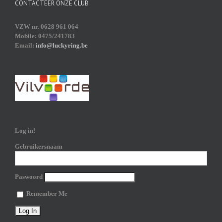
CONTACTEER ONZE CLUB
VZW nr. 0628 961 064
Mobile: 0475/241783
Email:
info@luckyring.be
Log in!
Gebruikersnaam
Paswoord
Remember Me