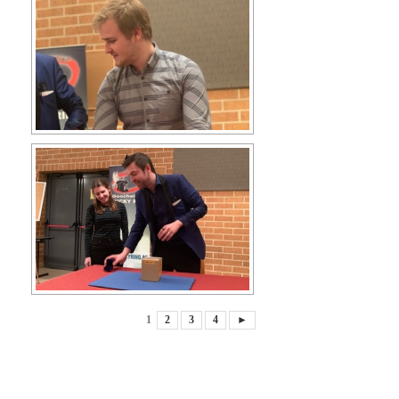
1
2
3
4
►