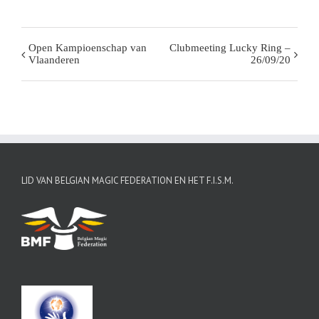
Open Kampioenschap van
Clubmeeting Lucky Ring –
Evenement
Vlaanderen
26/09/20
Navigatie
LID VAN BELGIAN MAGIC FEDERATION EN HET F.I.S.M.