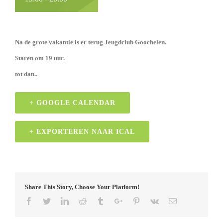
Na de grote vakantie is er terug Jeugdclub Goochelen.
Staren om 19 uur.
tot dan..
+ GOOGLE CALENDAR
+ EXPORTEREN NAAR ICAL
Share This Story, Choose Your Platform!
Facebook
Twitter
Linkedin
Reddit
Tumblr
Google+
Pinterest
Vk
Email