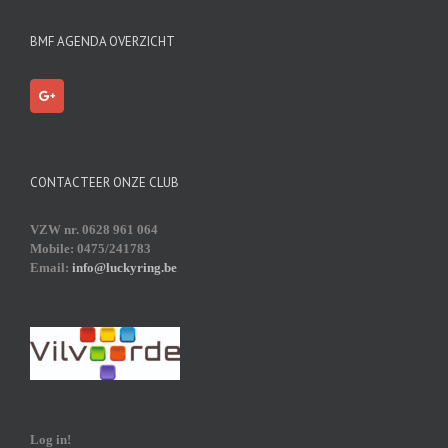
BMF AGENDA OVERZICHT
CONTACTEER ONZE CLUB
VZW nr. 0628 961 064
Mobile: 0475/241783
Email:
info@luckyring.be
Log in!