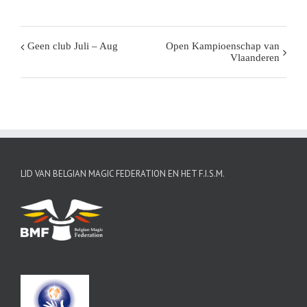
Geen club Juli – Aug
Open Kampioenschap van
Evenement
Vlaanderen
Navigatie
LID VAN BELGIAN MAGIC FEDERATION EN HET F.I.S.M.